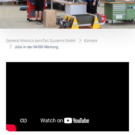
General Atomics AeroTec Systems GmbH
Karriere
Jobs in der NH90-Wartung