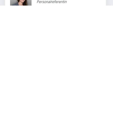
Personalreferentin
General Atomics AeroTec Systems GmbH
karriere@ga-ats.com
Links
Unternehmen der General Atomics
Europe
Kontakt & Anfahrt